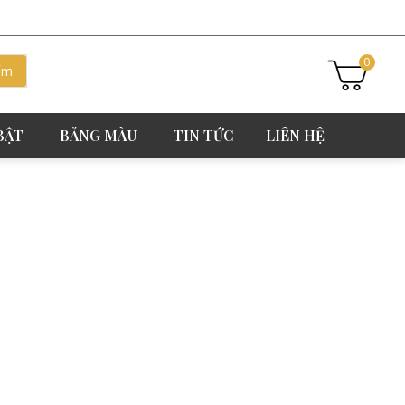
0
BẬT
BẢNG MÀU
TIN TỨC
LIÊN HỆ