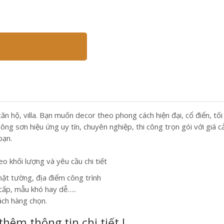
 hộ, villa. Bạn muốn decor theo phong cách hiện đại, cổ điển, tối
g sơn hiệu ứng uy tín, chuyên nghiệp, thi công trọn gói với giá cả
bạn.
 khối lượng và yêu cầu chi tiết
ặt tường, địa điểm công trình
cấp, mẫu khó hay dễ…..
ách hàng chọn.
thêm thông tin chi tiết !