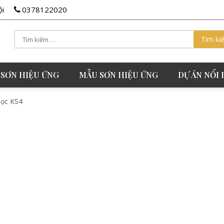
ội
0378122020
 SƠN HIỆU ỨNG
MẪU SƠN HIỆU ỨNG
DỰ ÁN NỔI 
sọc KS4