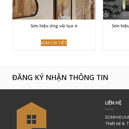
Sơn hiệu ứng vải lụa 4
Sơn hiệ
XEM CHI TIẾT
ĐĂNG KÝ NHẬN THÔNG TIN
LIÊN HỆ
SONHIEUUN
Thiết kế & 