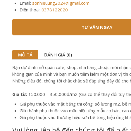
Email:
sonhieuung2024@gmail.com
Điện thoại:
0378122020
TƯ VẤN NGAY
MÔ TẢ
ĐÁNH GIÁ (0)
Bạn dự định mở quán cafe, shop, nhà hàng…hoặc mới nhận căn
không gian của mình và bạn muốn tiềm kiếm một đơn vị thi côn
Những điều đó, chúng tôi chắc chắc sẽ đáp ứng đầy đủ cho 
Giá từ:
150.000 – 350,000đ/m2 (Giá có thể thay đổi tùy theo
Giá phụ thuộc vào mặt bằng thi công: số lượng m2, bề m
Giá thành phụ thuộc vào mầu hiệu ứng mẫu cơ bản, cao 
Giá phụ thuộc vào thương hiệu sơn bê tông hiệu ứng kh
Vui lòng liên hệ đến chúng tôi để biết 