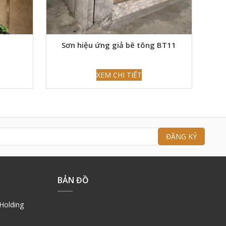
1
Sơn hiệu ứng giả bê tông BT11
XEM CHI TIẾT
BẢN ĐỒ
Holding