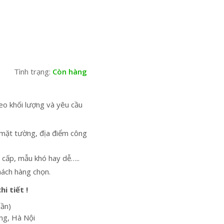
Tình trạng:
Còn hàng
eo khối lượng và yêu cầu
 mặt tường, địa điểm công
 cấp, mẫu khó hay dễ…..
hách hàng chọn.
i tiết !
uần)
ng, Hà Nội