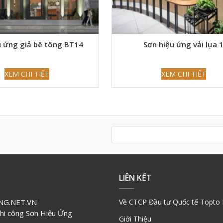
u ứng giả bê tông BT14
Sơn hiệu ứng vải lụa 
XEM CHI TIẾT
XEM CHI TIẾT
LIÊN KẾT
G.NET.VN
Về CTCP Đầu tư Quốc tế Topto 
Thi công Sơn Hiệu Ứng
Giới Thiệu