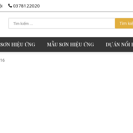
ội
0378122020
 SƠN HIỆU ỨNG
MẪU SƠN HIỆU ỨNG
DỰ ÁN NỔI 
A16