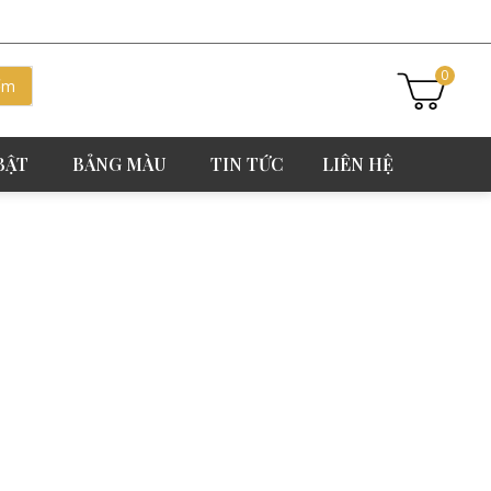
0
BẬT
BẢNG MÀU
TIN TỨC
LIÊN HỆ