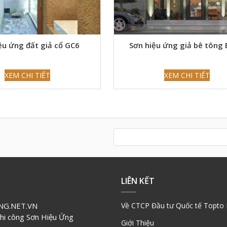
ệu ứng đất giả cổ GC6
Sơn hiệu ứng giả bê tông
XEM CHI TIẾT
XEM CHI TIẾT
LIÊN KẾT
G.NET.VN
Về CTCP Đầu tư Quốc tế Topto 
Thi công Sơn Hiệu Ứng
Giới Thiệu