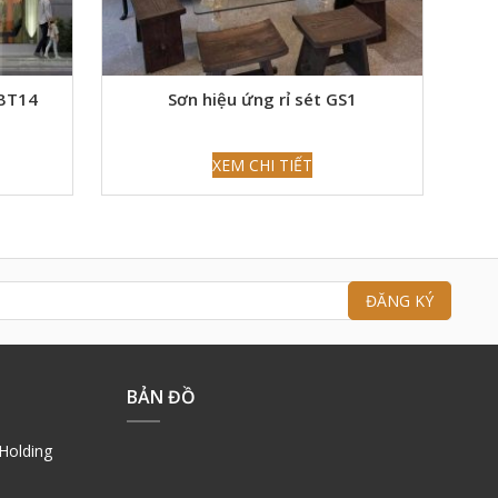
 BT14
Sơn hiệu ứng rỉ sét GS1
XEM CHI TIẾT
BẢN ĐỒ
Holding