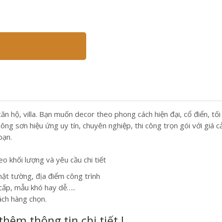
 hộ, villa. Bạn muốn decor theo phong cách hiện đại, cổ điển, tối
g sơn hiệu ứng uy tín, chuyên nghiệp, thi công trọn gói với giá cả
bạn.
 khối lượng và yêu cầu chi tiết
ặt tường, địa điểm công trình
cấp, mẫu khó hay dễ…..
ách hàng chọn.
thêm thông tin chi tiết !