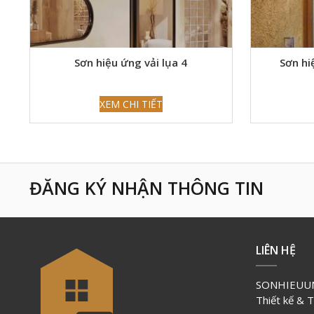
Sơn hiệu ứng vải lụa 4
Sơn hi
XEM CHI TIẾT
ĐĂNG KÝ NHẬN THÔNG TIN
LIÊN HỆ
SONHIEUUN
Thiết kế & 