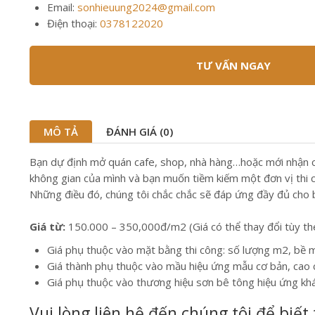
Email:
sonhieuung2024@gmail.com
Điện thoại:
0378122020
TƯ VẤN NGAY
MÔ TẢ
ĐÁNH GIÁ (0)
Bạn dự định mở quán cafe, shop, nhà hàng…hoặc mới nhận căn
không gian của mình và bạn muốn tiềm kiếm một đơn vị thi côn
Những điều đó, chúng tôi chắc chắc sẽ đáp ứng đầy đủ cho 
Giá từ:
150.000 – 350,000đ/m2 (Giá có thể thay đổi tùy theo
Giá phụ thuộc vào mặt bằng thi công: số lượng m2, bề m
Giá thành phụ thuộc vào mầu hiệu ứng mẫu cơ bản, cao 
Giá phụ thuộc vào thương hiệu sơn bê tông hiệu ứng kh
Vui lòng liên hệ đến chúng tôi để biết 