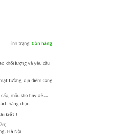
Tình trạng:
Còn hàng
eo khối lượng và yêu cầu
 mặt tường, địa điểm công
 cấp, mẫu khó hay dễ…..
hách hàng chọn.
i tiết !
uần)
ng, Hà Nội